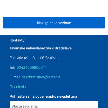
Naviga nella sezione
Footer section
Kontakty
Talianske veľvyslanectvo v Bratislave
Palisády 49 – 811 06 Bratislava
Tel:
00421259800011
E-mail:
segr.bratislava@esteri.it
Oddelenia
Prihláste sa na odber nášho newslettera
Zadajte vašu emailovú adresu