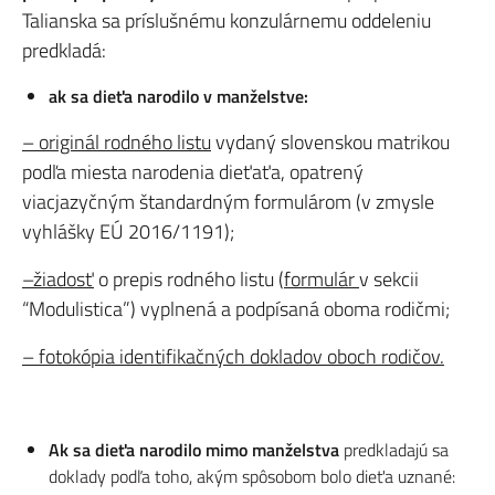
Talianska sa príslušnému konzulárnemu oddeleniu
predkladá:
ak sa dieťa narodilo v manželstve
:
– originál rodného listu
vydaný slovenskou matrikou
podľa miesta narodenia dieťaťa, opatrený
viacjazyčným štandardným formulárom (v zmysle
vyhlášky EÚ 2016/1191);
–žiados
ť
o prepis rodného listu (
formulár
v sekcii
“Modulistica”) vyplnená a podpísaná oboma rodičmi;
– fotokópia identifikačných dokladov oboch rodičov.
Ak sa dieťa narodilo mimo manželstva
predkladajú sa
doklady podľa toho, akým spôsobom bolo dieťa uznané: