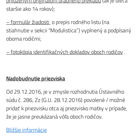
priloženým originálom úradného prekladu
(ak je dieťa
staršie ako 14 rokov);
– formulár žiadosti
o prepis rodného listu (na
stiahnutie v sekcii “Modulistica”) vyplnený a podpísaný
oboma rodičmi;
– fotokópia identifikačných dokladov oboch rodičov
.
Nadobudnutie priezviska
Od 29.12.2016, je v zmysle rozhodnutia Ústavného
súdu č. 286, Zz (G.U. 28.12.2016) povolené / možné
pridať k priezvisku otca aj priezvisko matky v prípade,
že je jasne preukázaná vôľa oboch rodičov.
Bližšie informácie