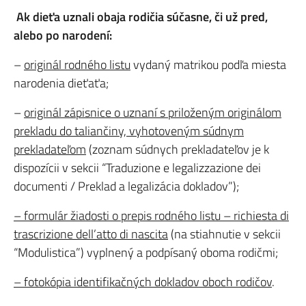
Ak dieťa uznali obaja rodičia súčasne, či už pred,
alebo po narodení:
–
originál rodného listu
vydaný matrikou podľa miesta
narodenia dieťaťa;
–
originál zápisnice o uznaní s priloženým originálom
prekladu do taliančiny, vyhotoveným súdnym
prekladateľom
(zoznam súdnych prekladateľov je k
dispozícii v sekcii “Traduzione e legalizzazione dei
documenti / Preklad a legalizácia dokladov”);
– formulár žiadosti o prepis rodného listu – richiesta di
trascrizione dell’atto di nascita
(na stiahnutie v sekcii
“Modulistica”) vyplnený a podpísaný oboma rodičmi;
– fotokópia identifikačných dokladov oboch rodičov
.