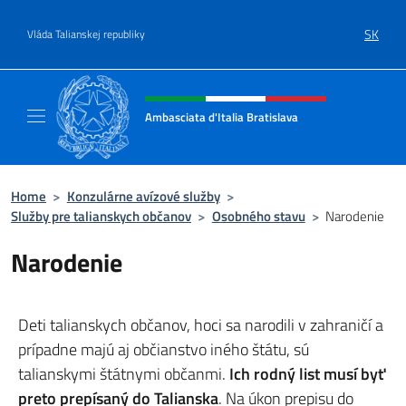
Go to content
SK
Vláda Talianskej republiky
Header, social and menu of site
Ambasciata d'Italia Bratislava
Sito Ufficiale Ambasciata d'Italia a Bratisla
Home
>
Konzulárne avízové služby
>
Služby pre talianskych občanov
>
Osobného stavu
>
Narodenie
Narodenie
Deti talianskych občanov, hoci sa narodili v zahraničí a
prípadne majú aj občianstvo iného štátu, sú
talianskymi štátnymi občanmi.
Ich rodný list musí byť
preto prepísaný do Talianska
. Na úkon prepisu do