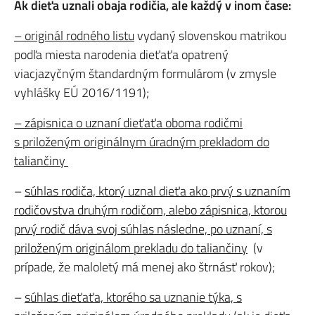
Ak dieťa uznali obaja rodičia, ale každý v inom čase:
– originál rodného listu
vydaný slovenskou matrikou
podľa miesta narodenia dieťaťa opatrený
viacjazyčným štandardným formulárom (v zmysle
vyhlášky EÚ 2016/1191);
– zápisnica o uznaní die
ťaťa oboma rodičmi
s priloženým originálnym úradným prekladom do
taliančiny
–
súhlas rodiča, ktorý uznal dieťa ako prvý s uznaním
rodičovstva druhým rodičom, alebo zápisnica, ktorou
prvý rodič dáva svoj súhlas následne, po uznaní, s
priloženým originálom prekladu do taliančiny
(v
prípade, že maloletý má menej ako štrnásť rokov);
–
súhlas dieťaťa, ktorého sa uznanie týka, s