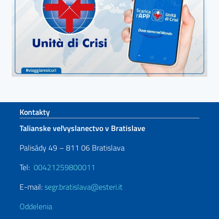
Footer section
Kontakty
Talianske veľvyslanectvo v Bratislave
Palisády 49 – 811 06 Bratislava
Tel:
00421259800011
E-mail:
segr.bratislava@esteri.it
Oddelenia