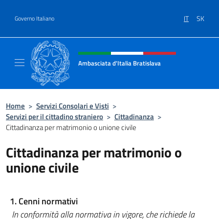
Salta al contenuto
IT
SK
Governo Italiano
Intestazione sito, social e menù
Ambasciata d'Italia Bratislava
Sito Ufficiale Ambasciata d'Italia a Bratisla
Home
>
Servizi Consolari e Visti
>
Servizi per il cittadino straniero
>
Cittadinanza
>
Cittadinanza per matrimonio o unione civile
Cittadinanza per matrimonio o
unione civile
1. Cenni normativi
In conformità alla normativa in vigore, che richiede la