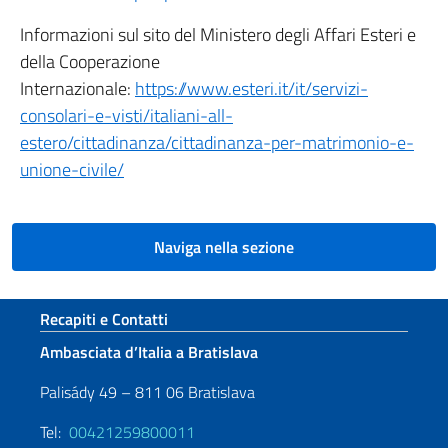
Informazioni sul sito del Ministero degli Affari Esteri e
della Cooperazione
Internazionale:
https://www.esteri.it/it/servizi-
consolari-e-visti/italiani-all-
estero/cittadinanza/cittadinanza-per-matrimonio-e-
unione-civile/
Naviga nella sezione
Sezione footer
Recapiti e Contatti
Ambasciata d’Italia a Bratislava
Palisády 49 – 811 06 Bratislava
Tel:
00421259800011