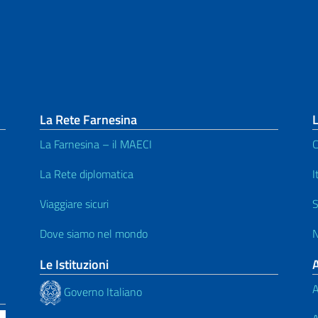
La Rete Farnesina
L
La Farnesina – il MAECI
C
La Rete diplomatica
I
Viaggiare sicuri
S
Dove siamo nel mondo
N
Le Istituzioni
A
Governo Italiano