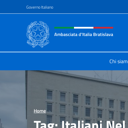
Salta al contenuto
Governo Italiano
Intestazione sito, social 
Ambasciata d'Italia Bratislava
Sito Ufficiale Ambasciata d'Italia a
Chi sia
Home
>
Tag:
Italiani N