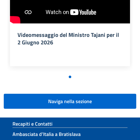
Videomessaggio del Ministro Tajani per il
2 Giugno 2026
Naviga nella sezione
Sezione footer
Recapiti e Contatti
Ambasciata d’Italia a Bratislava