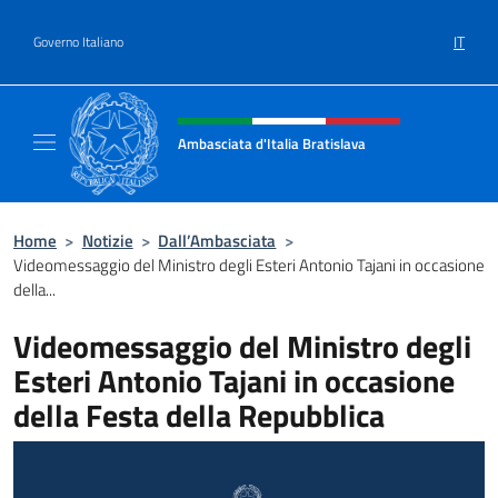
Salta al contenuto
IT
Governo Italiano
Intestazione sito, social e menù
Ambasciata d'Italia Bratislava
Sito Ufficiale Ambasciata d'Italia a Bratisla
Home
>
Notizie
>
Dall’Ambasciata
>
Videomessaggio del Ministro degli Esteri Antonio Tajani in occasione
della...
Videomessaggio del Ministro degli
Esteri Antonio Tajani in occasione
della Festa della Repubblica