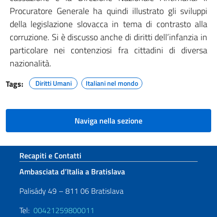
Procuratore Generale ha quindi illustrato gli sviluppi
della legislazione slovacca in tema di contrasto alla
corruzione. Si è discusso anche di diritti dell’infanzia in
particolare nei contenziosi fra cittadini di diversa
nazionalità.
Tags:
Diritti Umani
Italiani nel mondo
Naviga nella sezione
Sezione footer
Recapiti e Contatti
Ambasciata d’Italia a Bratislava
Palisády 49 – 811 06 Bratislava
Tel:
00421259800011