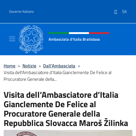
Salta al contenuto
IT
SK
Governo Italiano
Intestazione sito, social e menù
Ambasciata d'Italia Bratislava
Sito Ufficiale Ambasciata d'Italia a Bratisla
Home
>
Notizie
>
Dall’Ambasciata
>
Visita dell’Ambasciatore d’Italia Gianclemente De Felice al
Procuratore Generale della...
Visita dell’Ambasciatore d’Italia
Gianclemente De Felice al
Procuratore Generale della
Repubblica Slovacca Maroš Žilinka