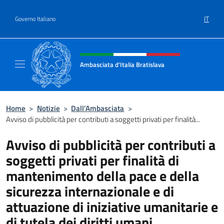
Salta al contenuto
IT
Governo Italiano
Intestazione sito, social e menù
Ambasciata d'Italia Bratislava
Sito Ufficiale Ambasciata d'Italia a Bratisla
Home
>
Notizie
>
Dall’Ambasciata
>
Avviso di pubblicità per contributi a soggetti privati per finalità...
Avviso di pubblicità per contributi a
soggetti privati per finalità di
mantenimento della pace e della
sicurezza internazionale e di
attuazione di iniziative umanitarie e
di tutela dei diritti umani