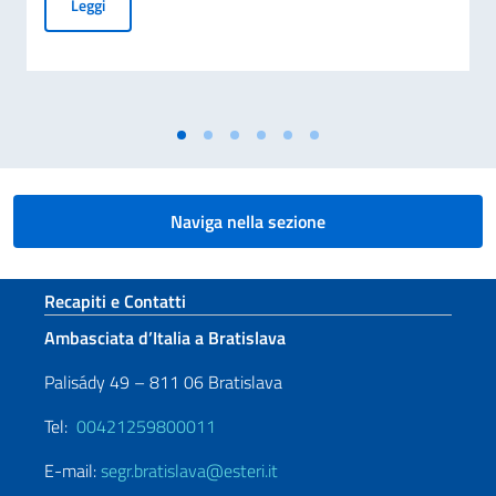
Visita dell'Ambasciatore d'Italia Gianclemente De Felice al
Leggi
Naviga nella sezione
Sezione footer
Recapiti e Contatti
Ambasciata d’Italia a Bratislava
Palisády 49 – 811 06 Bratislava
Tel:
00421259800011
E-mail:
segr.bratislava@esteri.it