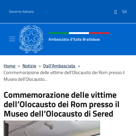
Salta al contenuto
IT
SK
Governo Italiano
Intestazione sito, social e menù
Ambasciata d'Italia Bratislava
Sito Ufficiale Ambasciata d'Italia a Bratisla
Home
>
Notizie
>
Dall’Ambasciata
>
Commemorazione delle vittime dell’Olocausto dei Rom presso il
Museo dell’Olocausto...
Commemorazione delle vittime
dell’Olocausto dei Rom presso il
Museo dell’Olocausto di Sered