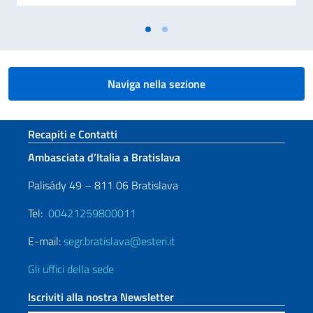
Naviga nella sezione
Sezione footer
Recapiti e Contatti
Ambasciata d’Italia a Bratislava
Palisády 49 – 811 06 Bratislava
Tel:
00421259800011
E-mail:
segr.bratislava@esteri.it
Gli uffici della sede
Iscriviti alla nostra Newsletter