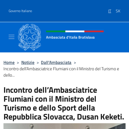
Salta al contenuto
IT
SK
Governo Italiano
Intestazione sito, social e menù
Ambasciata d'Italia Bratislava
Sito Ufficiale Ambasciata d'Italia a Bratisla
Home
>
Notizie
>
Dall’Ambasciata
>
Incontro dell’Ambasciatrice Flumiani con il Ministro del Turismo e
dello...
Incontro dell’Ambasciatrice
Flumiani con il Ministro del
Turismo e dello Sport della
Repubblica Slovacca, Dusan Keketi.