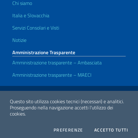
Chi siamo
Italia e Slovacchia
Servizi Consolari e Visti
Notizie
Amministrazione Trasparente
Amministrazione trasparente – Ambasciata
Amministrazione trasparente – MAECI
Link Utili
Note legali
Privacy e cookie policy
Dichiarazione di accessibilità
Questo sito utilizza cookies tecnici (necessari) e analitici.
Proseguendo nella navigazione accetti l'utilizzo dei
cookies.
2026 Copyright Ministero degli Affari Esteri e della Cooperazione
Internazionale
COOKIES
I CO
PREFERENZE
ACCETTO TUTTI
Facebook
Twitter
Whatsapp