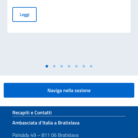
Il Caffè…. italiano!
Leggi
Naviga nella sezione
Sezione footer
Recapiti e Contatti
Ambasciata d’Italia a Bratislava
Palisády 49 – 811 06 Bratislava