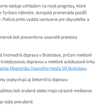
zorne sleduje vzhľadom na nové prognózy, ktoré
e Tyršovo nábrežie, dunajská promenáda pozdĺž
 Polícia preto vydala varovanie pre obyvateľov a
ienok boli preventívne uzavreté priestory
á hromadná doprava v Bratislave, pričom niektoré
 trolejbusovou dopravou a niektoré autobusové linky
ránke Magistrátu hlavného mesta SR Bratislavy
.
y ovplyvňujú aj železničnú dopravu:
ublikou boli zrušené alebo majú výrazné meškanie;
je stále prerušené.