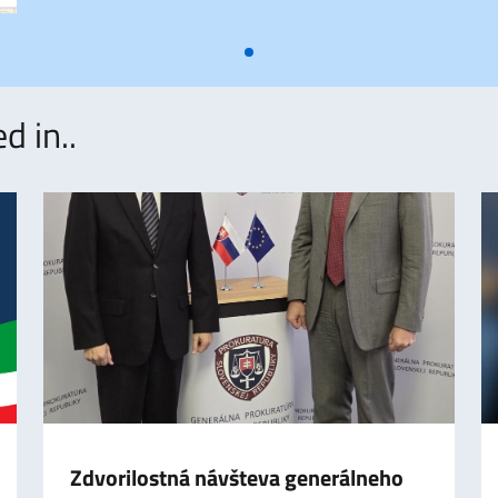
d in..
Zdvorilostná návšteva generálneho