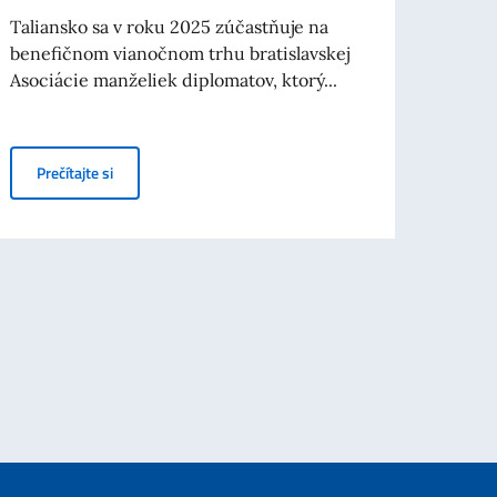
padlý
Taliansko sa v roku 2025 zúčastňuje na
cinto
benefičnom vianočnom trhu bratislavskej
Asociácie manželiek diplomatov, ktorý...
Veľvy
vojen
Chian
Národ
Účasť na benefičnom vianočnom trhu
Prečítajte si
Pre
lovenskej republiky Maroša Žilinku