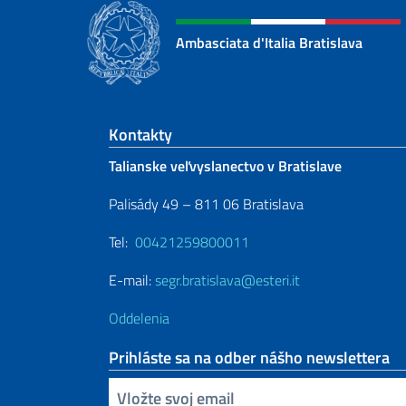
Ambasciata d'Italia Bratislava
Footer section
Kontakty
Talianske veľvyslanectvo v Bratislave
Palisády 49 – 811 06 Bratislava
Tel:
00421259800011
E-mail:
segr.bratislava@esteri.it
Oddelenia
Prihláste sa na odber nášho newslettera
Zadajte vašu emailovú adresu