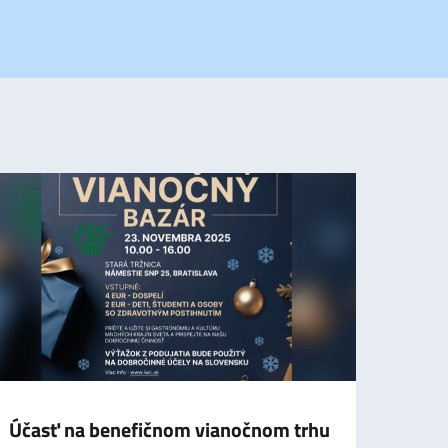
Účasť na benefičnom vianočnom trhu
Piet