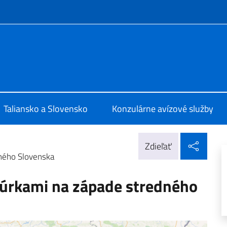
f site
 Bratislava
Taliansko a Slovensko
Konzulárne avízové služby
Zdieľ
Zdieľať
dného Slovenska
búrkami na západe stredného