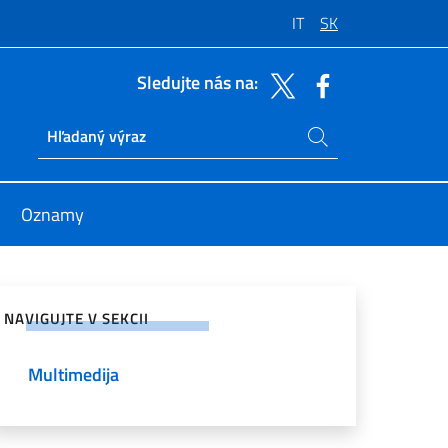
IT
SK
Sledujte nás na:
Hľadajte na stránke
Ricerca sito live
Oznamy
anie na sociálnych sieťach
NAVIGUJTE V SEKCII
Multimedija