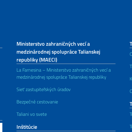
Ministerstvo zahraničných vecí a
T
medzinárodnej spolupráce Talianskej
O
republiky (MAECI)
T
La Farnesina – Ministerstvo zahraničných vecí a
medzinárodnej spolupráce Talianskej republiky
K
Sieť zastupiteľských úradov
Bezpečné cestovanie
Taliani vo svete
T
Inštitúcie
T