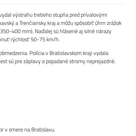
ydal výstrahu tretieho stupňa pred prívalovými
navský a Trenčiansky kraj a môžu spôsobiť úhrn zrážok
50-400 mm). Naďalej sú hlásené aj silné nárazy
iahnuť rýchlosť 50-75 km/h.
bmedzenia. Polícia v Bratislavskom kraji vydala
ciest sú pre záplavy a popadané stromy neprejazdné.
or v smere na Bratislavu.