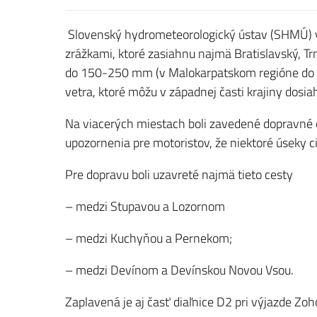
Slovenský hydrometeorologický ústav (SHMÚ) v
zrážkami, ktoré zasiahnu najmä Bratislavský, Tr
do 150-250 mm (v Malokarpatskom regióne do 3
vetra, ktoré môžu v západnej časti krajiny dos
Na viacerých miestach boli zavedené dopravné o
upozornenia pre motoristov, že niektoré úseky 
Pre dopravu boli uzavreté najmä tieto cesty
– medzi Stupavou a Lozornom
– medzi Kuchyňou a Pernekom;
– medzi Devínom a Devínskou Novou Vsou.
Zaplavená je aj časť diaľnice D2 pri výjazde Zoh