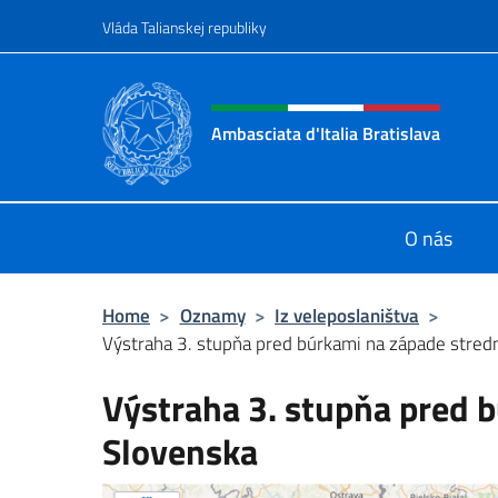
Go to content
Vláda Talianskej republiky
Header, social and menu o
Ambasciata d'Italia Bratislava
Sito Ufficiale Ambasciata d'Italia a
O nás
Home
>
Oznamy
>
Iz veleposlaništva
>
Výstraha 3. stupňa pred búrkami na západe stre
Výstraha 3. stupňa pred 
Slovenska