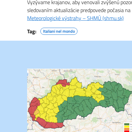
Vyzývame krajanov, aby venovali zvýšenú pozorn
sledovaním aktualizácie predpovede počasia na na
Meteorologické výstrahy – SHMÚ (shmu.sk)
Tag:
Italiani nel mondo