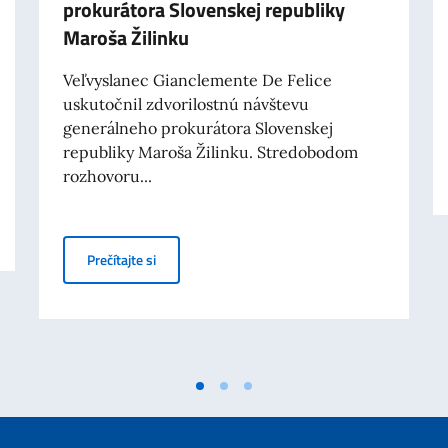
prokurátora Slovenskej republiky
Maroša Žilinku
Veľvyslanec Gianclemente De Felice
uskutočnil zdvorilostnú návštevu
generálneho prokurátora Slovenskej
republiky Maroša Žilinku. Stredobodom
rozhovoru...
íležitosti Dňa vzniku Talianskej republiky
Zdvorilostná návšteva generálneho prokurátora S
Prečítajte si