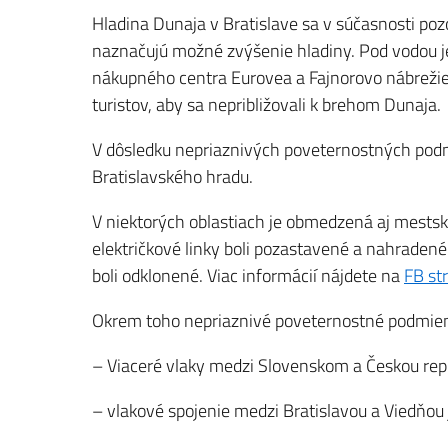
Hladina Dunaja v Bratislave sa v súčasnosti po
naznačujú možné zvýšenie hladiny. Pod vodou j
nákupného centra Eurovea a Fajnorovo nábrežie.
turistov, aby sa nepribližovali k brehom Dunaja.
V dôsledku nepriaznivých poveternostných podm
Bratislavského hradu.
V niektorých oblastiach je obmedzená aj mestsk
električkové linky boli pozastavené a nahradené
boli odklonené. Viac informácií nájdete na
FB st
Okrem toho nepriaznivé poveternostné podmienk
– Viaceré vlaky medzi Slovenskom a Českou rep
– vlakové spojenie medzi Bratislavou a Viedňou 