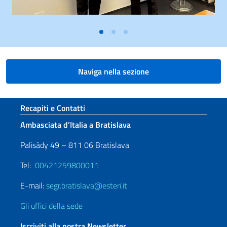
Naviga nella sezione
Sezione footer
Recapiti e Contatti
Ambasciata d’Italia a Bratislava
Palisády 49 – 811 06 Bratislava
Tel:
00421259800011
E-mail:
segr.bratislava@esteri.it
Gli uffici della sede
Iscriviti alla nostra Newsletter