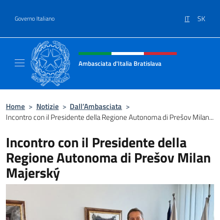
Salta al contenuto
IT
SK
Governo Italiano
Intestazione sito, social e menù
Ambasciata d'Italia Bratislava
Sito Ufficiale Ambasciata d'Italia a Bratisla
Home
>
Notizie
>
Dall’Ambasciata
>
Incontro con il Presidente della Regione Autonoma di Prešov Milan...
Incontro con il Presidente della
Regione Autonoma di Prešov Milan
Majerský