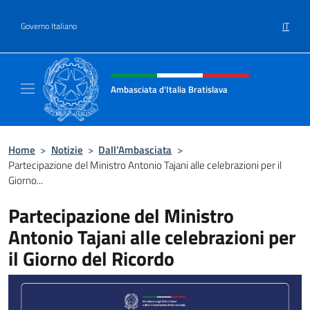
Salta al contenuto
IT
Governo Italiano
Intestazione sito, social e menù
Ambasciata d'Italia Bratislava
Sito Ufficiale Ambasciata d'Italia a Bratisla
Home
>
Notizie
>
Dall’Ambasciata
>
Partecipazione del Ministro Antonio Tajani alle celebrazioni per il
Giorno...
Partecipazione del Ministro
Antonio Tajani alle celebrazioni per
il Giorno del Ricordo