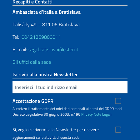
Sezione footer
Recapiti e Contatti
Ambasciata d’Italia a Bratislava
Palisády 49 – 811 06 Bratislava
Tel:
00421259800011
E-mail:
segr.bratislava@esteri.it
Gli uffici della sede
Iscriviti alla nostra Newsletter
Inserisci la tua email
Accettazione GDPR
Autorizzo il trattamento dei miei dati personali ai sensi del GDPR e del
Decreto Legislativo 30 giugno 2003, n.196
Privacy
Note Legali
Sì, voglio iscrivermi alla Newsletter per ricevere
aggiornamenti sulle attività di questa sede