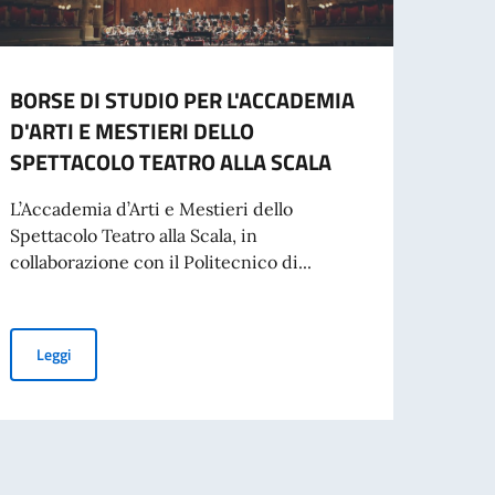
BORSE DI STUDIO PER L'ACCADEMIA
Spett
D'ARTI E MESTIERI DELLO
per l
SPETTACOLO TEATRO ALLA SCALA
In sce
Dvora
L’Accademia d’Arti e Mestieri dello
della..
Spettacolo Teatro alla Scala, in
collaborazione con il Politecnico di...
Leg
BORSE DI STUDIO PER L'ACCADEMIA D'ARTI E MESTIERI DELLO
Leggi