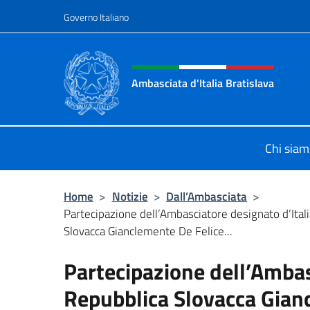
Salta al contenuto
Governo Italiano
Intestazione sito, social 
Ambasciata d'Italia Bratislava
Sito Ufficiale Ambasciata d'Italia a
Chi sia
Home
>
Notizie
>
Dall’Ambasciata
>
Partecipazione dell’Ambasciatore designato d’Itali
Slovacca Gianclemente De Felice...
Partecipazione dell’Ambasc
Repubblica Slovacca Gian