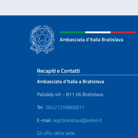
Ambasciata d'Italia Bratislava
Sezione footer
Recapiti e Contatti
Ambasciata d’Italia a Bratislava
Palisády 49 – 811 06 Bratislava
Tel:
00421259800011
E-mail:
segr.bratislava@esteri.it
Gli uffici della sede