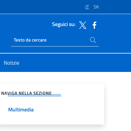
IT
SK
Seguici su:
Cerca nel sito
Ricerca sito live
Notizie
vidi sui Social Network
NAVIGA NELLA SEZIONE
Multimedia