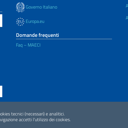
A
Governo Italiano
A
Europa.eu
Domande frequenti
Faq – MAECI
okies tecnici (necessari) e analitici.
ne di accessibilità
2026 Copyright Min
gazione accetti l'utilizzo dei cookies.
Internazionale