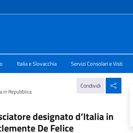
e menù
 Bratislava
mo
Italia e Slovacchia
Servizi Consolari e Visti
Condi
Condividi
a in Repubblica
iatore designato d’Italia in
clemente De Felice