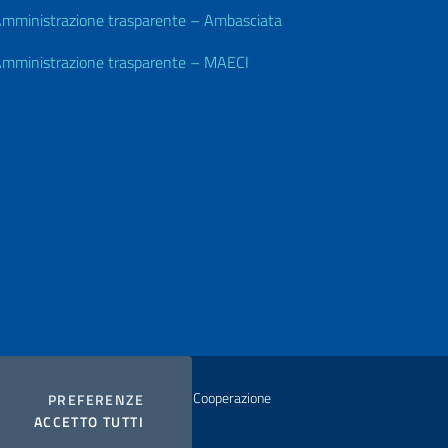
mministrazione trasparente – Ambasciata
mministrazione trasparente – MAECI
istero degli Affari Esteri e della Cooperazione
COOKIES
PREFERENZE
I COOKIES
ACCETTO TUTTI