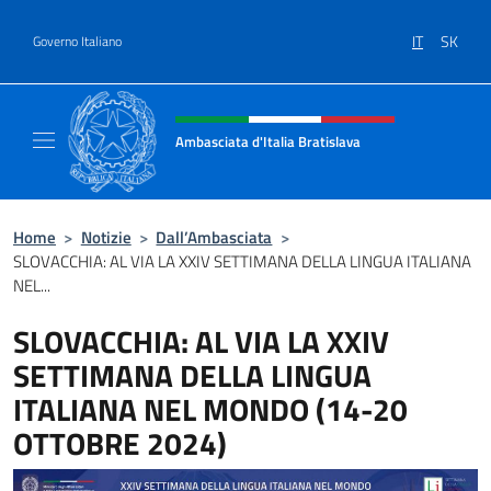
Salta al contenuto
IT
SK
Governo Italiano
Intestazione sito, social e menù
Ambasciata d'Italia Bratislava
Sito Ufficiale Ambasciata d'Italia a Bratisla
Home
>
Notizie
>
Dall’Ambasciata
>
SLOVACCHIA: AL VIA LA XXIV SETTIMANA DELLA LINGUA ITALIANA
NEL...
SLOVACCHIA: AL VIA LA XXIV
SETTIMANA DELLA LINGUA
ITALIANA NEL MONDO (14-20
OTTOBRE 2024)