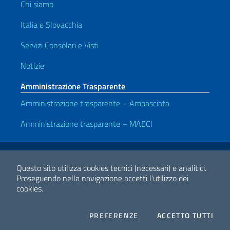
Chi siamo
Italia e Slovacchia
Servizi Consolari e Visti
Notizie
Amministrazione Trasparente
Amministrazione trasparente – Ambasciata
Amministrazione trasparente – MAECI
Link Utili
Note legali
Privacy e cookie policy
Dichiarazione di accessibilità
Questo sito utilizza cookies tecnici (necessari) e analitici.
Proseguendo nella navigazione accetti l'utilizzo dei
cookies.
2026 Copyright Ministero degli Affari Esteri e della Cooperazione
Internazionale
COOKIES
I CO
PREFERENZE
ACCETTO TUTTI
Facebook
Twitter
Whatsapp