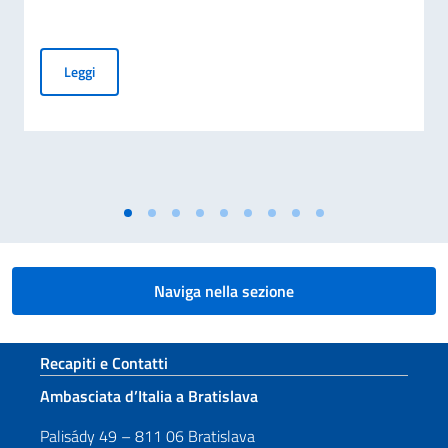
Borse di studio per l’anno accademico 2026-2027. Graduatori
Leggi
Naviga nella sezione
Sezione footer
Recapiti e Contatti
Ambasciata d’Italia a Bratislava
Palisády 49 – 811 06 Bratislava