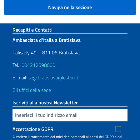
Naviga nella sezione
Sezione footer
Recapiti e Contatti
Ambasciata d’Italia a Bratislava
Palisády 49 – 811 06 Bratislava
Tel:
00421259800011
E-mail:
segr.bratislava@esteri.it
Gli uffici della sede
Iscriviti alla nostra Newsletter
Inserisci la tua email
Accettazione GDPR
Autorizzo il trattamento dei miei dati personali ai sensi del GDPR e del