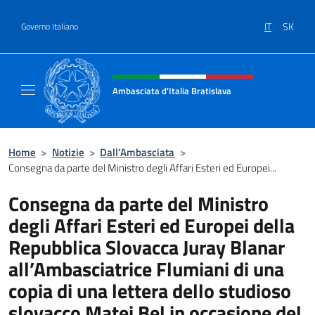
Salta al contenuto
IT
SK
Governo Italiano
Intestazione sito, social e menù
Ambasciata d'Italia Bratislava
Sito Ufficiale Ambasciata d'Italia a Bratisla
Home
>
Notizie
>
Dall’Ambasciata
>
Consegna da parte del Ministro degli Affari Esteri ed Europei...
Consegna da parte del Ministro
degli Affari Esteri ed Europei della
Repubblica Slovacca Juray Blanar
all’Ambasciatrice Flumiani di una
copia di una lettera dello studioso
slovacco Matej Bel in occasione del