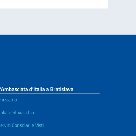
’Ambasciata d’Italia a Bratislava
hi siamo
talia e Slovacchia
ervizi Consolari e Visti