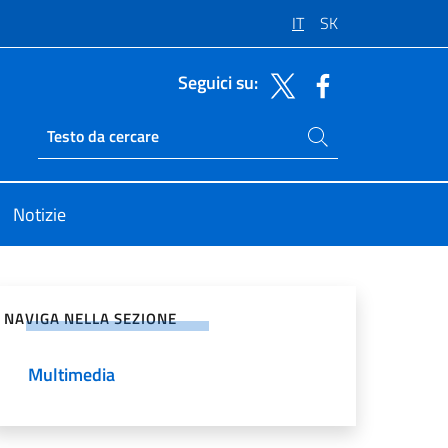
IT
SK
Seguici su:
Cerca nel sito
Ricerca sito live
Notizie
vidi sui Social Network
NAVIGA NELLA SEZIONE
Multimedia