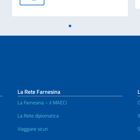
La Rete Farnesina
L
La Farnesina – il MAECI
C
La Rete diplomatica
I
Viaggiare sicuri
S