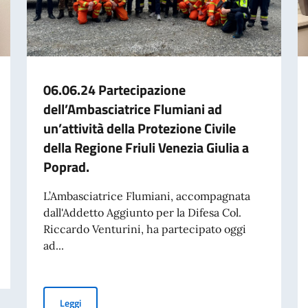
06.06.24 Partecipazione
dell’Ambasciatrice Flumiani ad
un’attività della Protezione Civile
della Regione Friuli Venezia Giulia a
Poprad.
L’Ambasciatrice Flumiani, accompagnata
dall'Addetto Aggiunto per la Difesa Col.
Riccardo Venturini, ha partecipato oggi
ad...
n il Vice Primo Ministro e Ministro dell’Ambiente Tomas Taraba.
06.06.24 Partecipazione dell’Ambasciatrice Flumiani ad un
Leggi