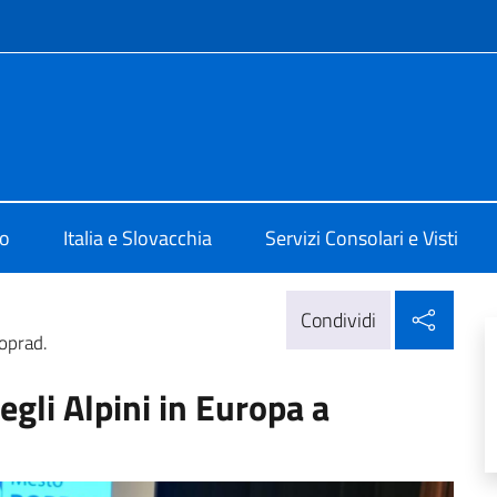
e menù
 Bratislava
mo
Italia e Slovacchia
Servizi Consolari e Visti
Condi
Condividi
oprad.
gli Alpini in Europa a