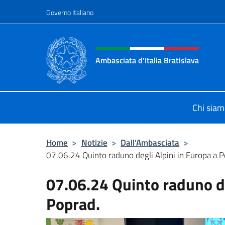
Salta al contenuto
Governo Italiano
Intestazione sito, social 
Ambasciata d'Italia Bratislava
Sito Ufficiale Ambasciata d'Italia a
Chi sia
Home
>
Notizie
>
Dall’Ambasciata
>
07.06.24 Quinto raduno degli Alpini in Europa a P
07.06.24 Quinto raduno de
Poprad.