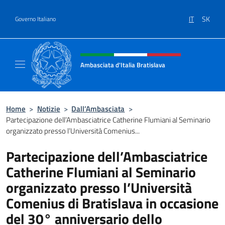
Salta al contenuto
IT
SK
Governo Italiano
Intestazione sito, social e menù
Ambasciata d'Italia Bratislava
Sito Ufficiale Ambasciata d'Italia a Bratisla
Home
>
Notizie
>
Dall’Ambasciata
>
Partecipazione dell’Ambasciatrice Catherine Flumiani al Seminario
organizzato presso l’Università Comenius...
Partecipazione dell’Ambasciatrice
Catherine Flumiani al Seminario
organizzato presso l’Università
Comenius di Bratislava in occasione
del 30° anniversario dello