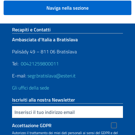
Naviga nella sezione
Sezione footer
Recapiti e Contatti
Ambasciata d’Italia a Bratislava
Palisády 49 – 811 06 Bratislava
Tel:
00421259800011
E-mail:
segr.bratislava@esteri.it
Gli uffici della sede
Iscriviti alla nostra Newsletter
Inserisci la tua email
Accettazione GDPR
Autorizzo il trattamento dei miei dati personali ai sensi del GDPR e del