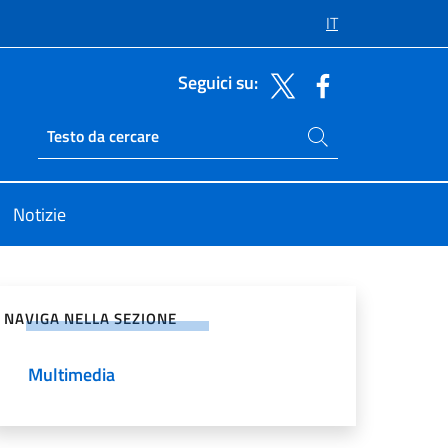
IT
Seguici su:
Cerca nel sito
Ricerca sito live
Notizie
vidi sui Social Network
NAVIGA NELLA SEZIONE
Multimedia