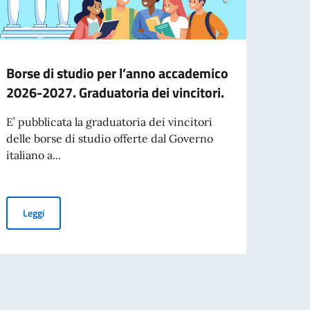
Borse di studio per l’anno accademico
Cessa
2026-2027. Graduatoria dei vincitori.
d’ide
agos
E’ pubblicata la graduatoria dei vincitori
delle borse di studio offerte dal Governo
A part
italiano a...
cartac
Borse di studio per l’anno accademico 2026-2027. Graduatoria dei
Leggi
Leg