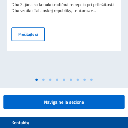
Dňa 2. júna sa konala tradičná recepcia pri príležitosti
Dňa vzniku Talianskej republiky, tentoraz v...
Recepcia usporiadaná v Bratislave pri príležitosti Dň
Prečítajte si
Naviga nella sezione
Footer section
Kontakty