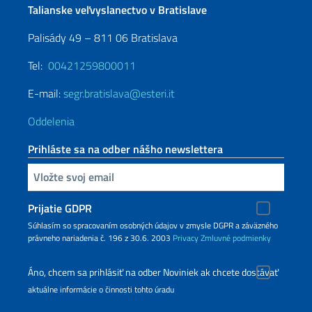
Talianske veľvyslanectvo v Bratislave
Palisády 49 – 811 06 Bratislava
Tel:
00421259800011
E-mail:
segr.bratislava@esteri.it
Oddelenia
Prihláste sa na odber nášho newslettera
Zadajte vašu emailovú adresu
Prijatie GDPR
Súhlasím so spracovaním osobných údajov v zmysle DGPR a záväzného
právneho nariadenia č. 196 z 30.6. 2003
Privacy
Zmluvné podmienky
Áno, chcem sa prihlásiť na odber Noviniek ak chcete dostávať
aktuálne informácie o činnosti tohto úradu