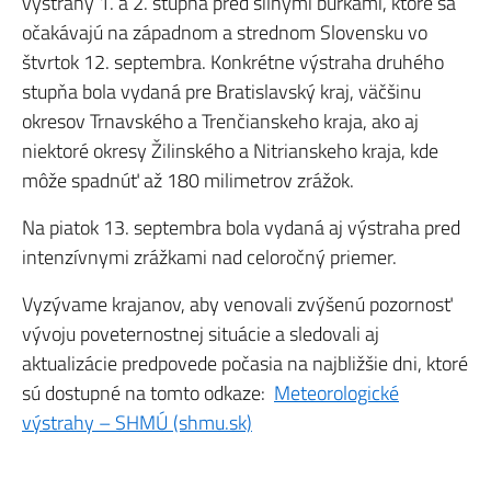
výstrahy 1. a 2. stupňa pred silnými búrkami, ktoré sa
očakávajú na západnom a strednom Slovensku vo
štvrtok 12. septembra. Konkrétne výstraha druhého
stupňa bola vydaná pre Bratislavský kraj, väčšinu
okresov Trnavského a Trenčianskeho kraja, ako aj
niektoré okresy Žilinského a Nitrianskeho kraja, kde
môže spadnúť až 180 milimetrov zrážok.
Na piatok 13. septembra bola vydaná aj výstraha pred
intenzívnymi zrážkami nad celoročný priemer.
Vyzývame krajanov, aby venovali zvýšenú pozornosť
vývoju poveternostnej situácie a sledovali aj
aktualizácie predpovede počasia na najbližšie dni, ktoré
sú dostupné na tomto odkaze:
Meteorologické
výstrahy – SHMÚ (shmu.sk)