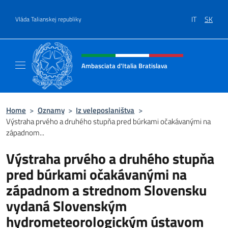
Go to content
IT
SK
Vláda Talianskej republiky
Header, social and menu of site
Ambasciata d'Italia Bratislava
Sito Ufficiale Ambasciata d'Italia a Bratisla
Home
>
Oznamy
>
Iz veleposlaništva
>
Výstraha prvého a druhého stupňa pred búrkami očakávanými na
západnom...
Výstraha prvého a druhého stupňa
pred búrkami očakávanými na
západnom a strednom Slovensku
vydaná Slovenským
hydrometeorologickým ústavom