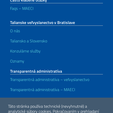
Faqs – MAECI
Talianske veľvyslanectvo v Bratislave
O nás
Taliansko a Slovensko
Konzulárne služby
Oznamy
Transparentná administratíva
Transparentná administratíva – veľvyslanectvo
Transparentná administratíva – MAECI
Užitočné odkazy
Táto stránka používa technické (nevyhnutné) a
Note legali
Privacy e cookie policy
Dichiarazione di accessibilità
analytické súbory cookies.
Pokračovaním v prehliadaní