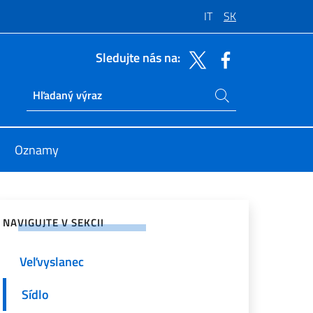
IT
SK
Sledujte nás na:
Hľadajte na stránke
Ricerca sito live
Oznamy
anie na sociálnych sieťach
NAVIGUJTE V SEKCII
Veľvyslanec
Sídlo