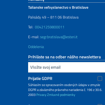
Talianske veľvyslanectvo v Bratislave
Palisády 49 – 811 06 Bratislava
Tel:
00421259800011
E-mail:
segr.bratislava@esteri.it
Oddelenia
Prihláste sa na odber nášho newslettera
Zadajte vašu emailovú adresu
Prijatie GDPR
Súhlasím so spracovaním osobných údajov v zmysle
DGPR a záväzného právneho nariadenia č. 196 z 30.6.
2003
Privacy
Zmluvné podmienky