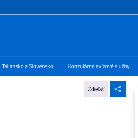
f site
 Bratislava
Taliansko a Slovensko
Konzulárne avízové služby
Zdieľ
Zdieľať