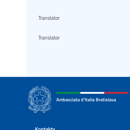
Translator
Translator
Ambasciata d'Italia Bratislava
Footer section
Kontakty