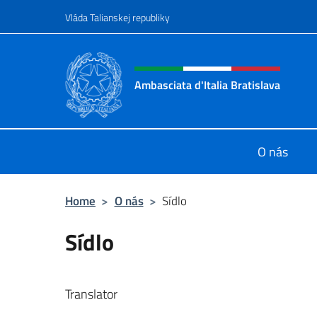
Go to content
Vláda Talianskej republiky
Header, social and menu o
Ambasciata d'Italia Bratislava
Sito Ufficiale Ambasciata d'Italia a
O nás
Home
>
O nás
>
Sídlo
Sídlo
Translator