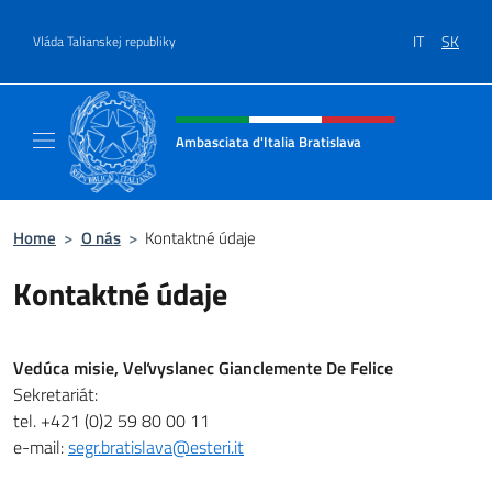
Go to content
IT
SK
Vláda Talianskej republiky
Header, social and menu of site
Ambasciata d'Italia Bratislava
Sito Ufficiale Ambasciata d'Italia a Bratisla
Home
>
O nás
>
Kontaktné údaje
Kontaktné údaje
Vedúca misie,
Veľvyslanec Gianclemente De Felice
Sekretariát:
tel. +421 (0)2 59 80 00 11
e-mail:
segr.bratislava@esteri.it