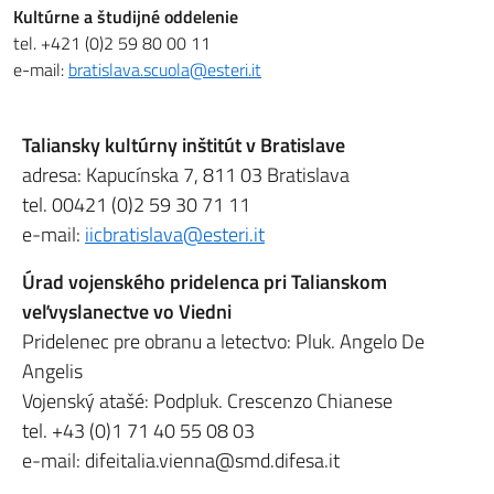
Kultúrne a študijné oddelenie
tel. +421 (0)2 59 80 00 11
e-mail:
bratislava.scuola@esteri.it
Taliansky kultúrny inštitút v Bratislave
adresa: Kapucínska 7, 811 03 Bratislava
tel. 00421 (0)2 59 30 71 11
e-mail:
iicbratislava@esteri.it
Úrad vojenského pridelenca pri Talianskom
veľvyslanectve vo Viedni
Pridelenec pre obranu a letectvo: Pluk. Angelo De
Angelis
Vojenský atašé: Podpluk. Crescenzo Chianese
tel. +43 (0)1 71 40 55 08 03
e-mail:
difeitalia.vienna@smd.difesa.it