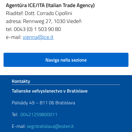
Agentúra ICE/ITA (Italian Trade Agency)
Riaditeľ: Dott. Corrado Cipollini
adresa: Rennweg 27, 1030 Viedeň
tel. 0043 (0) 1 503 90 80
e-mail:
vienna@ice.it
Naviga nella sezione
Footer section
Kontakty
Talianske veľvyslanectvo v Bratislave
Palisády 49 – 811 06 Bratislava
Tel:
00421259800011
E-mail:
segr.bratislava@esteri.it