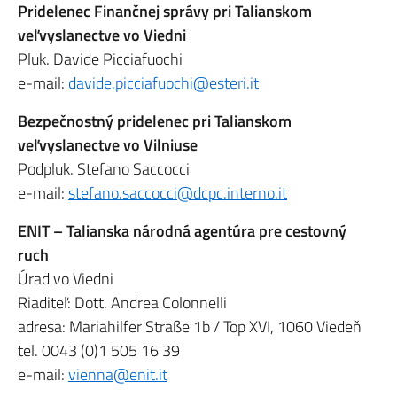
Pridelenec Finančnej správy pri Talianskom
veľvyslanectve vo Viedni
Pluk. Davide Picciafuochi
e-mail:
davide.picciafuochi@esteri.it
Bezpečnostný pridelenec pri Talianskom
veľvyslanectve vo Vilniuse
Podpluk. Stefano Saccocci
e-mail:
stefano.saccocci@dcpc.interno.it
ENIT – Talianska národná agentúra pre cestovný
ruch
Úrad vo Viedni
Riaditeľ: Dott. Andrea Colonnelli
adresa: Mariahilfer Straße 1b / Top XVI, 1060 Viedeň
tel. 0043 (0)1 505 16 39
e-mail:
vienna@enit.it