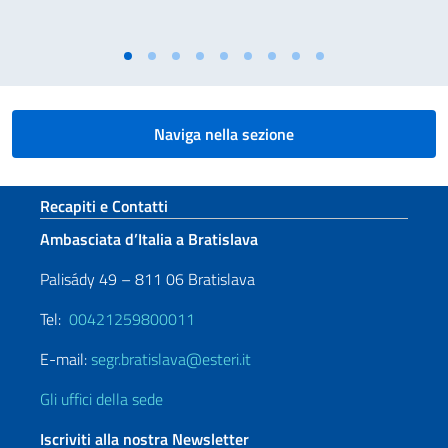
Naviga nella sezione
Sezione footer
Recapiti e Contatti
Ambasciata d’Italia a Bratislava
Palisády 49 – 811 06 Bratislava
Tel:
00421259800011
E-mail:
segr.bratislava@esteri.it
Gli uffici della sede
Iscriviti alla nostra Newsletter