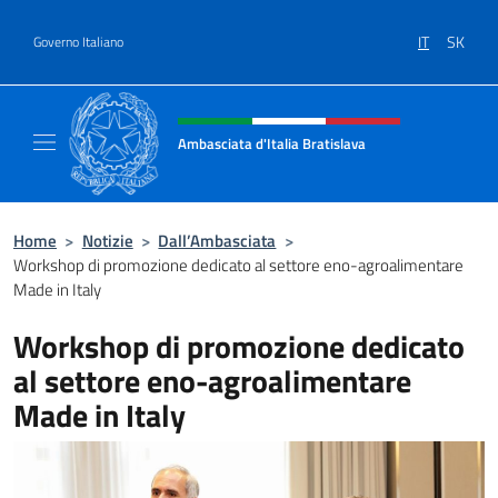
Salta al contenuto
IT
SK
Governo Italiano
Intestazione sito, social e menù
Ambasciata d'Italia Bratislava
Sito Ufficiale Ambasciata d'Italia a Bratisla
Home
>
Notizie
>
Dall’Ambasciata
>
Workshop di promozione dedicato al settore eno-agroalimentare
Made in Italy
Workshop di promozione dedicato
al settore eno-agroalimentare
Made in Italy