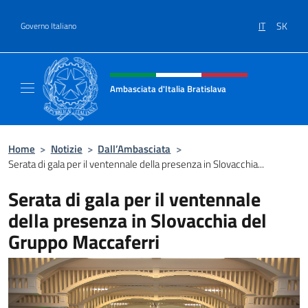
Salta al contenuto
IT
SK
Governo Italiano
Intestazione sito, social e menù
Ambasciata d'Italia Bratislava
Sito Ufficiale Ambasciata d'Italia a Bratisla
Home
>
Notizie
>
Dall’Ambasciata
>
Serata di gala per il ventennale della presenza in Slovacchia...
Serata di gala per il ventennale
della presenza in Slovacchia del
Gruppo Maccaferri