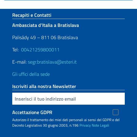
Sezione footer
Recapiti e Contatti
Ambasciata d’Italia a Bratislava
Palisády 49 – 811 06 Bratislava
Tel:
00421259800011
E-mail:
segr.bratislava@esteri.it
Gli uffici della sede
Iscriviti alla nostra Newsletter
Inserisci la tua email
Accettazione GDPR
Autorizzo il trattamento dei miei dati personali ai sensi del GDPR e del
Decreto Legislativo 30 giugno 2003, n.196
Privacy
Note Legali