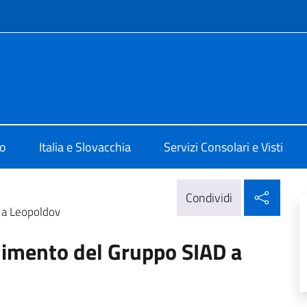
e menù
 Bratislava
mo
Italia e Slovacchia
Servizi Consolari e Visti
Condi
Condividi
 a Leopoldov
limento del Gruppo SIAD a