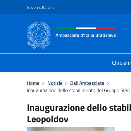
Salta al contenuto
Governo Italiano
Intestazione sito, social 
Ambasciata d'Italia Bratislava
Sito Ufficiale Ambasciata d'Italia a
Chi sia
Home
>
Notizie
>
Dall’Ambasciata
>
Inaugurazione dello stabilimento del Gruppo SIAD
Inaugurazione dello stabi
Leopoldov