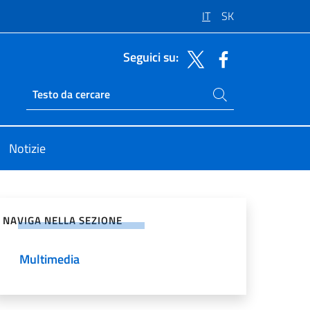
IT
SK
Seguici su:
Cerca nel sito
Ricerca sito live
Notizie
vidi sui Social Network
NAVIGA NELLA SEZIONE
Multimedia