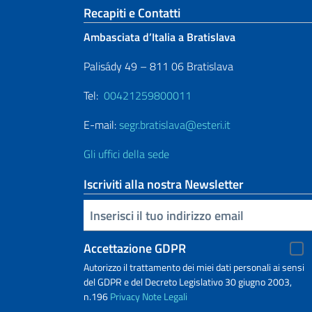
Sezione footer
Recapiti e Contatti
Ambasciata d’Italia a Bratislava
Palisády 49 – 811 06 Bratislava
Tel:
00421259800011
E-mail:
segr.bratislava@esteri.it
Gli uffici della sede
Iscriviti alla nostra Newsletter
Inserisci la tua email
Accettazione GDPR
Autorizzo il trattamento dei miei dati personali ai sensi
del GDPR e del Decreto Legislativo 30 giugno 2003,
n.196
Privacy
Note Legali