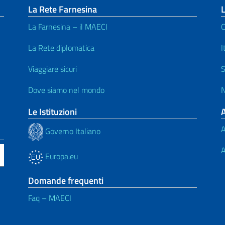
La Rete Farnesina
L
La Farnesina – il MAECI
C
La Rete diplomatica
I
Viaggiare sicuri
S
Dove siamo nel mondo
N
Le Istituzioni
A
Governo Italiano
A
Europa.eu
Domande frequenti
Faq – MAECI