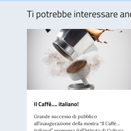
Ti potrebbe interessare an
Il Caffè…. italiano!
Grande successo di pubblico
all’inaugurazione della mostra “Il Caffè…
italiano!” promossa dall’Istituto di Cultura