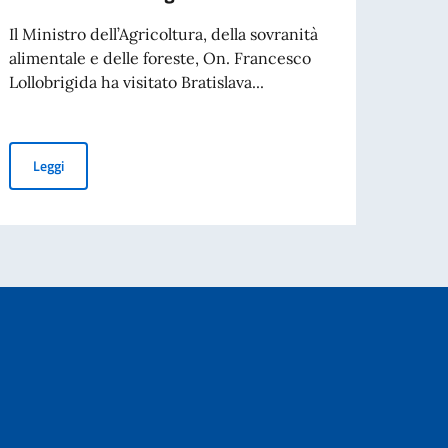
parte
diven
Il Ministro dell’Agricoltura, della sovranità
alimentale e delle foreste, On. Francesco
Lollobrigida ha visitato Bratislava...
cato
Leg
Visita a Bratislava del Ministro dell’Agricoltura, della sovranità 
Leggi