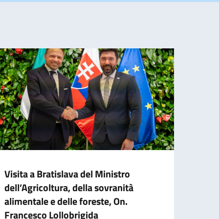
Visita a Bratislava del Ministro
Decim
dell’Agricoltura, della sovranità
cucin
alimentale e delle foreste, On.
Una te
Francesco Lollobrigida