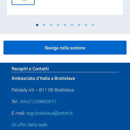
Naviga nella sezione
Sezione footer
Recapiti e Contatti
Ambasciata d’Italia a Bratislava
Palisády 49 – 811 06 Bratislava
Tel:
00421259800011
E-mail:
segr.bratislava@esteri.it
Gli uffici della sede