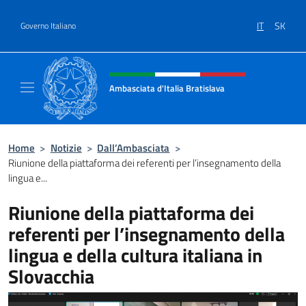
Salta al contenuto
IT
SK
Governo Italiano
Intestazione sito, social e menù
Ambasciata d'Italia Bratislava
Sito Ufficiale Ambasciata d'Italia a Bratisla
Home
>
Notizie
>
Dall’Ambasciata
>
Riunione della piattaforma dei referenti per l’insegnamento della
lingua e...
Riunione della piattaforma dei
referenti per l’insegnamento della
lingua e della cultura italiana in
Slovacchia