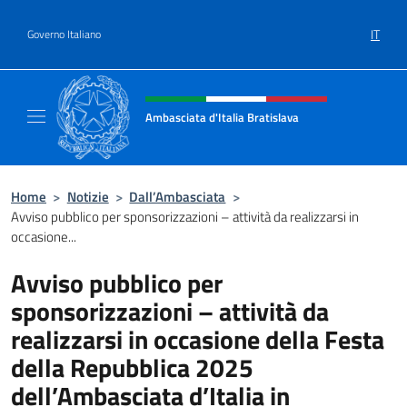
Salta al contenuto
IT
Governo Italiano
Intestazione sito, social e menù
Ambasciata d'Italia Bratislava
Sito Ufficiale Ambasciata d'Italia a Bratisla
Home
>
Notizie
>
Dall’Ambasciata
>
Avviso pubblico per sponsorizzazioni – attività da realizzarsi in
occasione...
Avviso pubblico per
sponsorizzazioni – attività da
realizzarsi in occasione della Festa
della Repubblica 2025
dell’Ambasciata d’Italia in