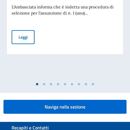
L’Ambasciata informa che è indetta una procedura di
selezione per l’assunzione di n. 1 (uno)...
Avviso di assunzione
Leggi
Naviga nella sezione
Sezione footer
Recapiti e Contatti