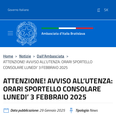
Salta al contenuto
IT
SK
Governo Italiano
Intestazione sito, social e menù
Ambasciata d'Italia Bratislava
Sito Ufficiale Ambasciata d'Italia a Bratisla
Home
>
Notizie
>
Dall’Ambasciata
>
ATTENZIONE! AVVISO ALL’UTENZA: ORARI SPORTELLO
CONSOLARE LUNEDI’ 3 FEBBRAIO 2025
ATTENZIONE! AVVISO ALL’UTENZA:
ORARI SPORTELLO CONSOLARE
LUNEDI’ 3 FEBBRAIO 2025
Data pubblicazione:
29 Gennaio 2025
Tipologia:
News