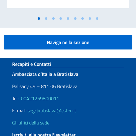
Naviga nella sezione
Sezione footer
Recapiti e Contatti
Ambasciata d’Italia a Bratislava
Palisády 49 – 811 06 Bratislava
Tel:
00421259800011
E-mail:
segr.bratislava@esteri.it
Gli uffici della sede
Iscriviti alla nostra Newsletter