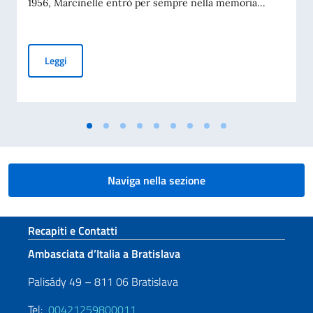
1956, Marcinelle entrò per sempre nella memoria...
MESSAGGIO DEL VICE PRESIDENTE DEL CONSIGLIO DEI MI
Leggi
Naviga nella sezione
Sezione footer
Recapiti e Contatti
Ambasciata d’Italia a Bratislava
Palisády 49 – 811 06 Bratislava
Tel:
00421259800011