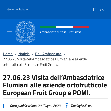
Salta al contenuto
IT
SK
Governo Italiano
Intestazione sito, social e menù
Ambasciata d'Italia Bratislava
Sito Ufficiale Ambasciata d'Italia a Bratisla
Home
>
Notizie
>
Dall’Ambasciata
>
27.06.23 Visita dell’Ambasciatrice Flumiani alle aziende
ortofrutticole European Fruit Group...
27.06.23 Visita dell’Ambasciatrice
Flumiani alle aziende ortofrutticole
European Fruit Group e POMI.
Data pubblicazione:
29 Giugno 2023
Tipologia:
News