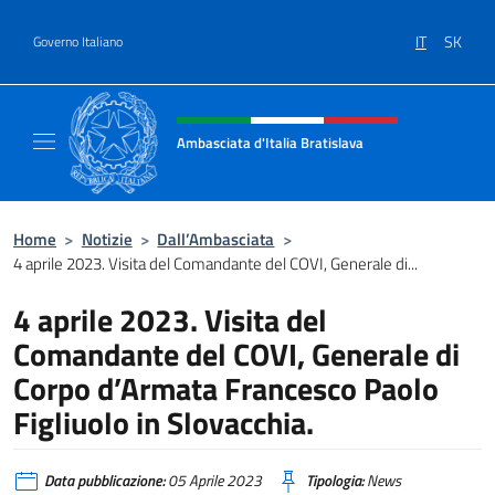
Salta al contenuto
IT
SK
Governo Italiano
Intestazione sito, social e menù
Ambasciata d'Italia Bratislava
Sito Ufficiale Ambasciata d'Italia a Bratisla
Home
>
Notizie
>
Dall’Ambasciata
>
4 aprile 2023. Visita del Comandante del COVI, Generale di...
4 aprile 2023. Visita del
Comandante del COVI, Generale di
Corpo d’Armata Francesco Paolo
Figliuolo in Slovacchia.
Data pubblicazione:
05 Aprile 2023
Tipologia:
News