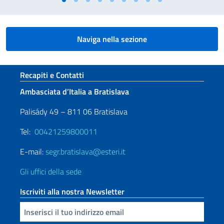
Naviga nella sezione
Sezione footer
Recapiti e Contatti
Ambasciata d’Italia a Bratislava
Palisády 49 – 811 06 Bratislava
Tel:
00421259800011
E-mail:
segr.bratislava@esteri.it
Gli uffici della sede
Iscriviti alla nostra Newsletter
Inserisci la tua email