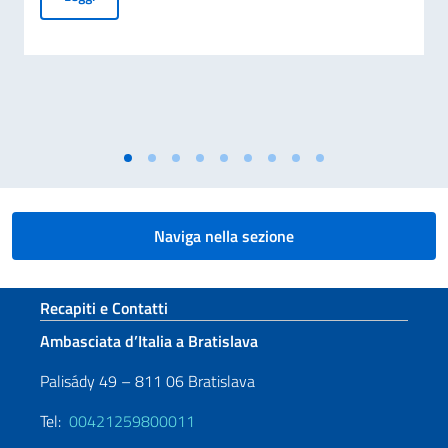
Naviga nella sezione
Sezione footer
Recapiti e Contatti
Ambasciata d’Italia a Bratislava
Palisády 49 – 811 06 Bratislava
Tel:
00421259800011