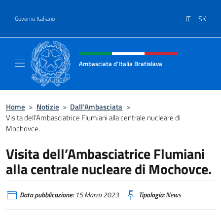
Salta al contenuto
IT
SK
Governo Italiano
Intestazione sito, social e menù
Ambasciata d'Italia Bratislava
Sito Ufficiale Ambasciata d'Italia a Bratisla
Home
>
Notizie
>
Dall’Ambasciata
>
Visita dell’Ambasciatrice Flumiani alla centrale nucleare di
Mochovce.
Visita dell’Ambasciatrice Flumiani
alla centrale nucleare di Mochovce.
Data pubblicazione:
15 Marzo 2023
Tipologia:
News