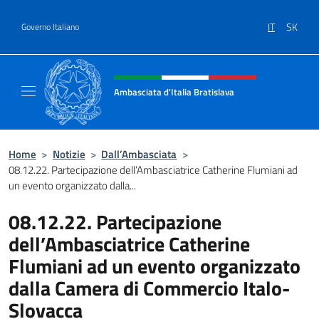
Salta al contenuto
IT
SK
Governo Italiano
Intestazione sito, social e menù
Ambasciata d'Italia Bratislava
Sito Ufficiale Ambasciata d'Italia a Bratisla
Home
>
Notizie
>
Dall’Ambasciata
>
08.12.22. Partecipazione dell’Ambasciatrice Catherine Flumiani ad
un evento organizzato dalla...
08.12.22. Partecipazione
dell’Ambasciatrice Catherine
Flumiani ad un evento organizzato
dalla Camera di Commercio Italo-
Slovacca