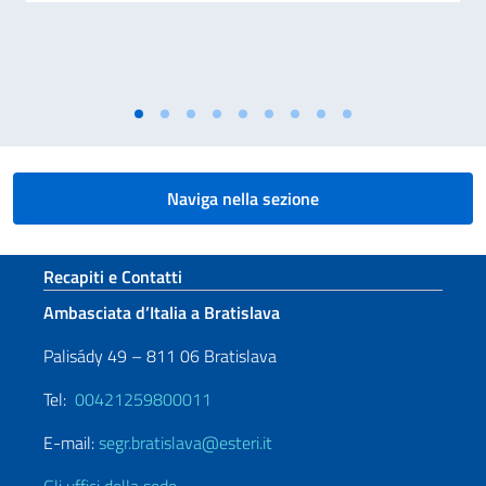
Naviga nella sezione
Sezione footer
Recapiti e Contatti
Ambasciata d’Italia a Bratislava
Palisády 49 – 811 06 Bratislava
Tel:
00421259800011
E-mail:
segr.bratislava@esteri.it