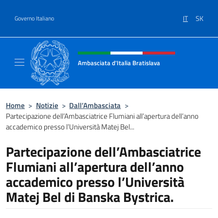
Salta al contenuto
IT
SK
Governo Italiano
Intestazione sito, social e menù
Ambasciata d'Italia Bratislava
Sito Ufficiale Ambasciata d'Italia a Bratisla
Home
>
Notizie
>
Dall’Ambasciata
>
Partecipazione dell’Ambasciatrice Flumiani all’apertura dell’anno
accademico presso l’Università Matej Bel...
Partecipazione dell’Ambasciatrice
Flumiani all’apertura dell’anno
accademico presso l’Università
Matej Bel di Banska Bystrica.