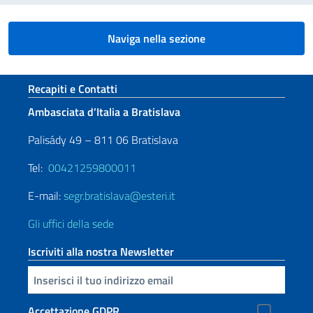
Naviga nella sezione
Sezione footer
Recapiti e Contatti
Ambasciata d’Italia a Bratislava
Palisády 49 – 811 06 Bratislava
Tel:
00421259800011
E-mail:
segr.bratislava@esteri.it
Gli uffici della sede
Iscriviti alla nostra Newsletter
Inserisci la tua email
Accettazione GDPR