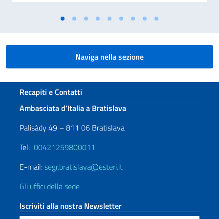
Naviga nella sezione
Sezione footer
Recapiti e Contatti
Ambasciata d’Italia a Bratislava
Palisády 49 – 811 06 Bratislava
Tel:
00421259800011
E-mail:
segr.bratislava@esteri.it
Gli uffici della sede
Iscriviti alla nostra Newsletter