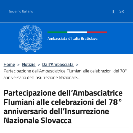
Salta al contenuto
IT
SK
Governo Italiano
Intestazione sito, social e menù
Ambasciata d'Italia Bratislava
Sito Ufficiale Ambasciata d'Italia a Bratisla
Home
>
Notizie
>
Dall’Ambasciata
>
Partecipazione dell’Ambasciatrice Flumiani alle celebrazioni del 78°
anniversario dell’Insurrezione Nazionale...
Partecipazione dell’Ambasciatrice
Flumiani alle celebrazioni del 78°
anniversario dell’Insurrezione
Nazionale Slovacca