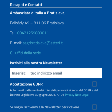
Sezione footer
Recapiti e Contatti
Ambasciata d’Italia a Bratislava
Palisády 49 – 811 06 Bratislava
Tel:
00421259800011
E-mail:
segr.bratislava@esteri.it
Gli uffici della sede
Iscriviti alla nostra Newsletter
Inserisci la tua email
Accettazione GDPR
Autorizzo il trattamento dei miei dati personali ai sensi del GDPR e del
Decreto Legislativo 30 giugno 2003, n.196
Privacy
Note Legali
Sì, voglio iscrivermi alla Newsletter per ricevere