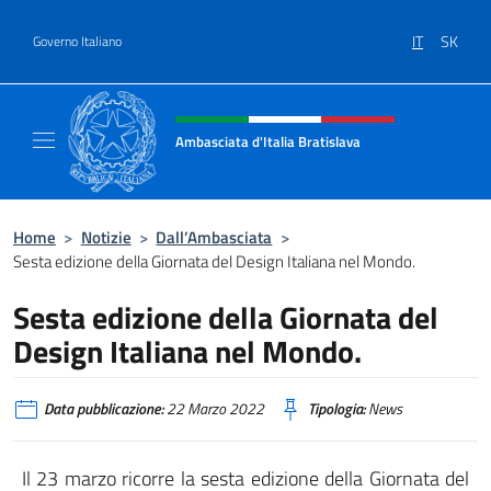
Salta al contenuto
IT
SK
Governo Italiano
Intestazione sito, social e menù
Ambasciata d'Italia Bratislava
Sito Ufficiale Ambasciata d'Italia a Bratisla
Home
>
Notizie
>
Dall’Ambasciata
>
Sesta edizione della Giornata del Design Italiana nel Mondo.
Sesta edizione della Giornata del
Design Italiana nel Mondo.
Data pubblicazione:
22 Marzo 2022
Tipologia:
News
Il 23 marzo ricorre la sesta edizione della Giornata del