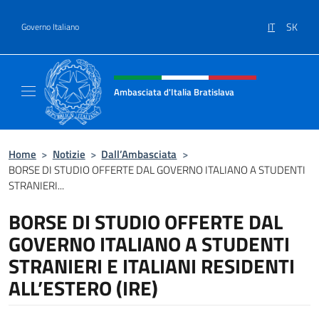
Salta al contenuto
IT
SK
Governo Italiano
Intestazione sito, social e menù
Ambasciata d'Italia Bratislava
Sito Ufficiale Ambasciata d'Italia a Bratisla
Home
>
Notizie
>
Dall’Ambasciata
>
BORSE DI STUDIO OFFERTE DAL GOVERNO ITALIANO A STUDENTI
STRANIERI...
BORSE DI STUDIO OFFERTE DAL
GOVERNO ITALIANO A STUDENTI
STRANIERI E ITALIANI RESIDENTI
ALL’ESTERO (IRE)