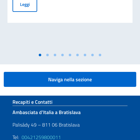
Avviso di assunzione
Leggi
Naviga nella sezione
Sezione footer
Recapiti e Contatti
Ambasciata d’Italia a Bratislava
Palisády 49 – 811 06 Bratislava
Tel:
00421259800011