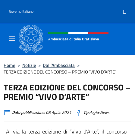
Salta al contenuto
IT
Governo Italiano
Intestazione sito, social e menù
Ambasciata d'Italia Bratislava
Sito Ufficiale Ambasciata d'Italia a Bratisla
Home
>
Notizie
>
Dall’Ambasciata
>
TERZA EDIZIONE DEL CONCORSO – PREMIO “VIVO D’ARTE”
TERZA EDIZIONE DEL CONCORSO –
PREMIO “VIVO D’ARTE”
Data pubblicazione:
08 Aprile 2021
Tipologia:
News
Al via la terza edizione di “Vivo d’Arte”, il concorso-