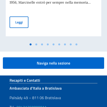
1956, Marcinelle entrò per sempre nella memoria...
MESSAGGIO DEL VICE PRESIDENTE DEL CONSIGLIO DEI MI
Leggi
Naviga nella sezione
Sezione footer
Recapiti e Contatti
Ambasciata d’Italia a Bratislava
Palisády 49 – 811 06 Bratislava