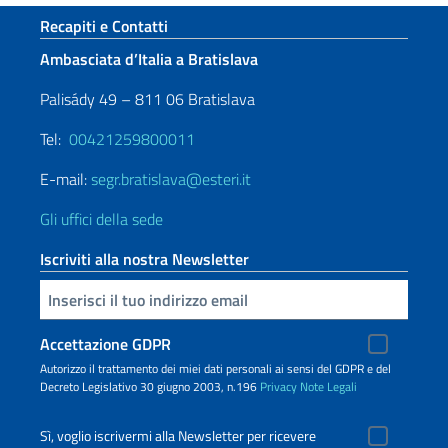
Sezione footer
Recapiti e Contatti
Ambasciata d’Italia a Bratislava
Palisády 49 – 811 06 Bratislava
Tel:
00421259800011
E-mail:
segr.bratislava@esteri.it
Gli uffici della sede
Iscriviti alla nostra Newsletter
Inserisci la tua email
Accettazione GDPR
Autorizzo il trattamento dei miei dati personali ai sensi del GDPR e del
Decreto Legislativo 30 giugno 2003, n.196
Privacy
Note Legali
Sì, voglio iscrivermi alla Newsletter per ricevere