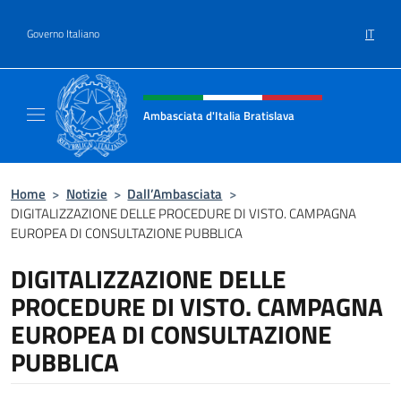
Salta al contenuto
IT
Governo Italiano
Intestazione sito, social e menù
Ambasciata d'Italia Bratislava
Sito Ufficiale Ambasciata d'Italia a Bratisla
Home
>
Notizie
>
Dall’Ambasciata
>
DIGITALIZZAZIONE DELLE PROCEDURE DI VISTO. CAMPAGNA
EUROPEA DI CONSULTAZIONE PUBBLICA
DIGITALIZZAZIONE DELLE
PROCEDURE DI VISTO. CAMPAGNA
EUROPEA DI CONSULTAZIONE
PUBBLICA