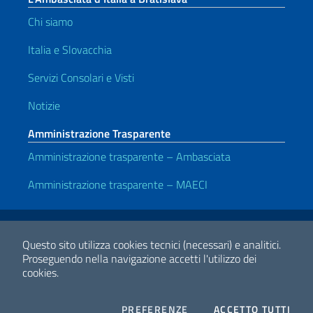
Chi siamo
Italia e Slovacchia
Servizi Consolari e Visti
Notizie
Amministrazione Trasparente
Amministrazione trasparente – Ambasciata
Amministrazione trasparente – MAECI
Link Utili
Note legali
Privacy e cookie policy
Dichiarazione di accessibilità
Questo sito utilizza cookies tecnici (necessari) e analitici.
Proseguendo nella navigazione accetti l'utilizzo dei
cookies.
2026 Copyright Ministero degli Affari Esteri e della Cooperazione
Internazionale
COOKIES
I CO
PREFERENZE
ACCETTO TUTTI