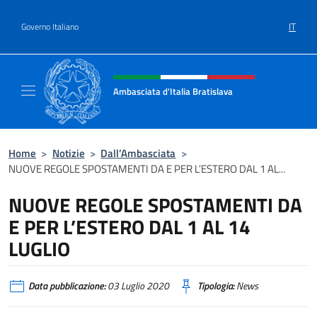
Salta al contenuto
IT
Governo Italiano
Intestazione sito, social e menù
Ambasciata d'Italia Bratislava
Sito Ufficiale Ambasciata d'Italia a Bratisla
Home
>
Notizie
>
Dall’Ambasciata
>
NUOVE REGOLE SPOSTAMENTI DA E PER L’ESTERO DAL 1 AL...
NUOVE REGOLE SPOSTAMENTI DA
E PER L’ESTERO DAL 1 AL 14
LUGLIO
Data pubblicazione:
03 Luglio 2020
Tipologia:
News