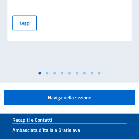
Avviso di assunzione
Leggi
Naviga nella sezione
Sezione footer
Recapiti e Contatti
Ambasciata d’Italia a Bratislava