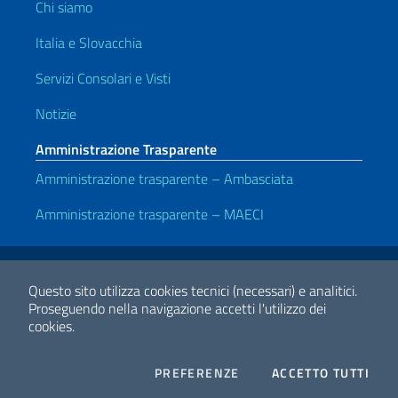
Chi siamo
Italia e Slovacchia
Servizi Consolari e Visti
Notizie
Amministrazione Trasparente
Amministrazione trasparente – Ambasciata
Amministrazione trasparente – MAECI
Link Utili
Note legali
Privacy e cookie policy
Dichiarazione di accessibilità
Questo sito utilizza cookies tecnici (necessari) e analitici.
Proseguendo nella navigazione accetti l'utilizzo dei
cookies.
2026 Copyright Ministero degli Affari Esteri e della Cooperazione
Internazionale
COOKIES
I CO
PREFERENZE
ACCETTO TUTTI
Facebook
Twitter
Whatsapp