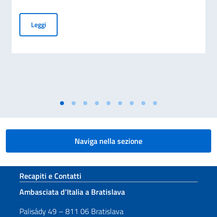
Avviso di assunzione
Leggi
Naviga nella sezione
Sezione footer
Recapiti e Contatti
Ambasciata d’Italia a Bratislava
Palisády 49 – 811 06 Bratislava