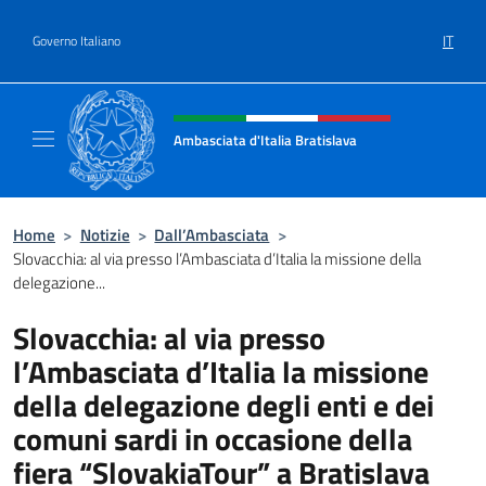
Salta al contenuto
IT
Governo Italiano
Intestazione sito, social e menù
Ambasciata d'Italia Bratislava
Sito Ufficiale Ambasciata d'Italia a Bratisla
Home
>
Notizie
>
Dall’Ambasciata
>
Slovacchia: al via presso l’Ambasciata d’Italia la missione della
delegazione...
Slovacchia: al via presso
l’Ambasciata d’Italia la missione
della delegazione degli enti e dei
comuni sardi in occasione della
fiera “SlovakiaTour” a Bratislava