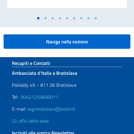
Naviga nella sezione
Sezione footer
Recapiti e Contatti
Ambasciata d’Italia a Bratislava
Palisády 49 – 811 06 Bratislava
Tel:
00421259800011
E-mail:
segr.bratislava@esteri.it
Gli uffici della sede
Iscriviti alla nostra Newsletter