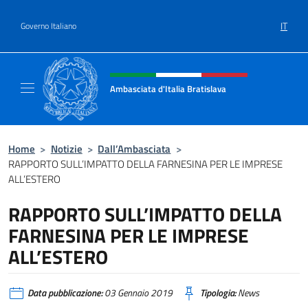
Salta al contenuto
IT
Governo Italiano
Intestazione sito, social e menù
Ambasciata d'Italia Bratislava
Sito Ufficiale Ambasciata d'Italia a Bratisla
Home
>
Notizie
>
Dall’Ambasciata
>
RAPPORTO SULL’IMPATTO DELLA FARNESINA PER LE IMPRESE
ALL’ESTERO
RAPPORTO SULL’IMPATTO DELLA
FARNESINA PER LE IMPRESE
ALL’ESTERO
Data pubblicazione:
03 Gennaio 2019
Tipologia:
News