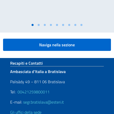
Naviga nella sezione
Sezione footer
Recapiti e Contatti
Ambasciata d’Italia a Bratislava
Palisády 49 – 811 06 Bratislava
Tel:
00421259800011
E-mail:
segr.bratislava@esteri.it
Gli uffici della sede