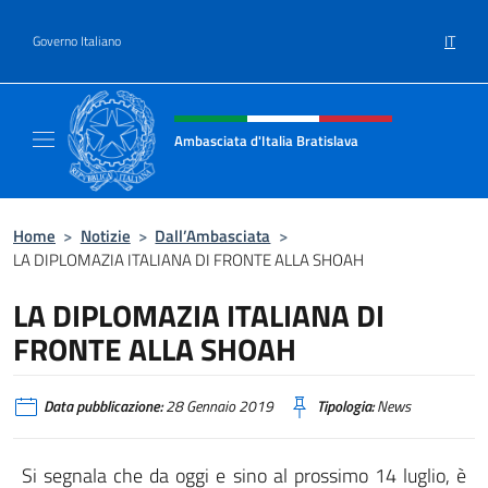
Salta al contenuto
IT
Governo Italiano
Intestazione sito, social e menù
Ambasciata d'Italia Bratislava
Sito Ufficiale Ambasciata d'Italia a Bratisla
Home
>
Notizie
>
Dall’Ambasciata
>
LA DIPLOMAZIA ITALIANA DI FRONTE ALLA SHOAH
LA DIPLOMAZIA ITALIANA DI
FRONTE ALLA SHOAH
Data pubblicazione:
28 Gennaio 2019
Tipologia:
News
Si segnala che da oggi e sino al prossimo 14 luglio, è