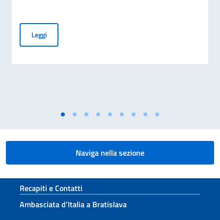
Avviso di assunzione
Leggi
Naviga nella sezione
Sezione footer
Recapiti e Contatti
Ambasciata d’Italia a Bratislava