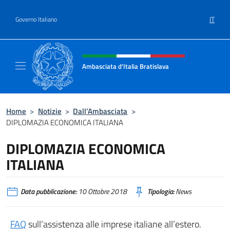
Salta al contenuto
IT
Governo Italiano
Intestazione sito, social e menù
Ambasciata d'Italia Bratislava
Sito Ufficiale Ambasciata d'Italia a Bratisla
Home
>
Notizie
>
Dall’Ambasciata
>
DIPLOMAZIA ECONOMICA ITALIANA
DIPLOMAZIA ECONOMICA
ITALIANA
Data pubblicazione:
10 Ottobre 2018
Tipologia:
News
FAQ
sull’assistenza alle imprese italiane all’estero.