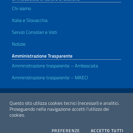
Chi siamo
Italia e Slovacchia
Servizi Consolari e Visti
Notizie
Amministrazione Trasparente
Amministrazione trasparente – Ambasciata
Amministrazione trasparente – MAECI
Link Utili
Note legali
Privacy e cookie policy
Dichiarazione di accessibilità
Questo sito utilizza cookies tecnici (necessari) e analitici.
Proseguendo nella navigazione accetti l'utilizzo dei
cookies.
2026 Copyright Ministero degli Affari Esteri e della Cooperazione
Internazionale
COOKIES
I CO
PREFERENZE
ACCETTO TUTTI