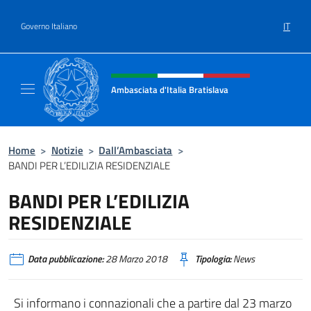
Salta al contenuto
IT
Governo Italiano
Intestazione sito, social e menù
Ambasciata d'Italia Bratislava
Sito Ufficiale Ambasciata d'Italia a Bratisla
Home
>
Notizie
>
Dall’Ambasciata
>
BANDI PER L’EDILIZIA RESIDENZIALE
BANDI PER L’EDILIZIA
RESIDENZIALE
Data pubblicazione:
28 Marzo 2018
Tipologia:
News
Si informano i connazionali che a partire dal 23 marzo