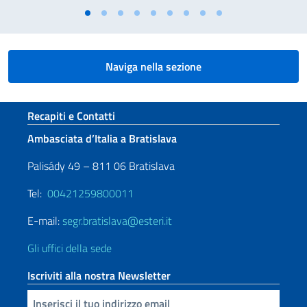
Naviga nella sezione
Sezione footer
Recapiti e Contatti
Ambasciata d’Italia a Bratislava
Palisády 49 – 811 06 Bratislava
Tel:
00421259800011
E-mail:
segr.bratislava@esteri.it
Gli uffici della sede
Iscriviti alla nostra Newsletter
Inserisci la tua email