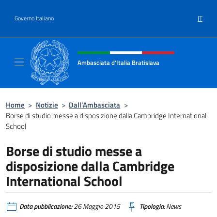
Salta al contenuto
IT
Governo Italiano
Intestazione sito, social e menù
Ambasciata d'Italia Bratislava
Sito Ufficiale Ambasciata d'Italia a Bratisla
Home
>
Notizie
>
Dall’Ambasciata
>
Borse di studio messe a disposizione dalla Cambridge International
School
Borse di studio messe a
disposizione dalla Cambridge
International School
Data pubblicazione:
26 Maggio 2015
Tipologia:
News