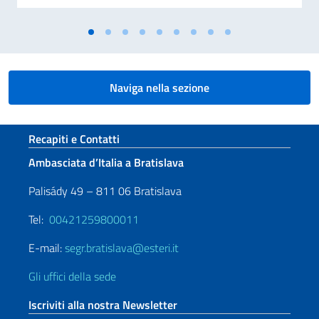
Naviga nella sezione
Sezione footer
Recapiti e Contatti
Ambasciata d’Italia a Bratislava
Palisády 49 – 811 06 Bratislava
Tel:
00421259800011
E-mail:
segr.bratislava@esteri.it
Gli uffici della sede
Iscriviti alla nostra Newsletter