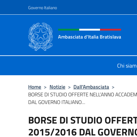
Salta al contenuto
Governo Italiano
Intestazione sito, social 
Ambasciata d'Italia Bratislava
Sito Ufficiale Ambasciata d'Italia a
Chi sia
Home
>
Notizie
>
Dall’Ambasciata
>
BORSE DI STUDIO OFFERTE NELL’ANNO ACCADE
DAL GOVERNO ITALIANO...
BORSE DI STUDIO OFFER
2015/2016 DAL GOVERNO 