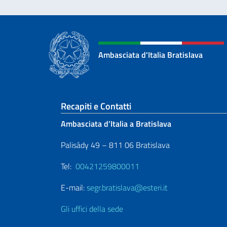
Ambasciata d'Italia Bratislava
Sezione footer
Recapiti e Contatti
Ambasciata d’Italia a Bratislava
Palisády 49 – 811 06 Bratislava
Tel:
00421259800011
E-mail:
segr.bratislava@esteri.it
Gli uffici della sede