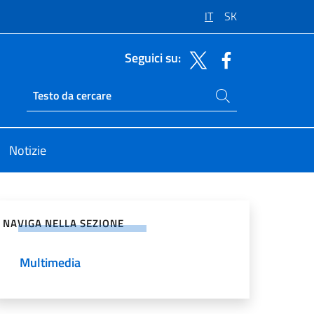
IT
SK
Seguici su:
Cerca nel sito
Ricerca sito live
Notizie
vidi sui Social Network
NAVIGA NELLA SEZIONE
Multimedia