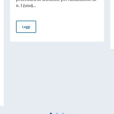
n. 1 (uno)...
Avviso di assunzione
Leggi
GLIO DEI MINISTRI E MINISTRO DEGLI AFFARI ESTERI E DELLA COOPERA