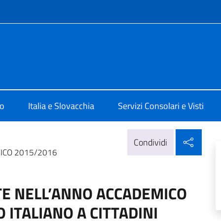
e menù
 Bratislava
mo
Italia e Slovacchia
Servizi Consolari e Visti
Condi
Condividi
MICO 2015/2016
TE NELL’ANNO ACCADEMICO
ITALIANO A CITTADINI