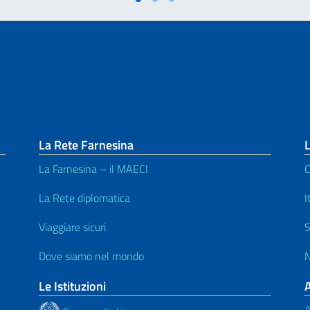
La Rete Farnesina
L
La Farnesina – il MAECI
C
La Rete diplomatica
I
Viaggiare sicuri
S
Dove siamo nel mondo
N
Le Istituzioni
A