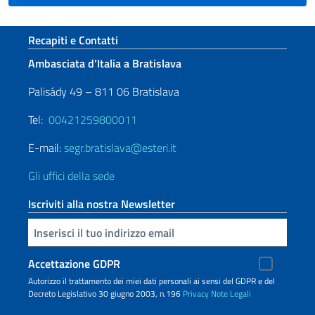
Sezione footer
Recapiti e Contatti
Ambasciata d’Italia a Bratislava
Palisády 49 – 811 06 Bratislava
Tel:
00421259800011
E-mail:
segr.bratislava@esteri.it
Gli uffici della sede
Iscriviti alla nostra Newsletter
Inserisci la tua email
Accettazione GDPR
Autorizzo il trattamento dei miei dati personali ai sensi del GDPR e del
Decreto Legislativo 30 giugno 2003, n.196
Privacy
Note Legali