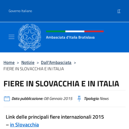
Salta al contenuto
IT
Governo Italiano
Intestazione sito, social e menù
Ambasciata d'Italia Bratislava
Sito Ufficiale Ambasciata d'Italia a Bratisla
Home
>
Notizie
>
Dall’Ambasciata
>
FIERE IN SLOVACCHIA E IN ITALIA
FIERE IN SLOVACCHIA E IN ITALIA
Data pubblicazione:
08 Gennaio 2015
Tipologia:
News
Link delle principali fiere internazionali 2015
–
in Slovacchia