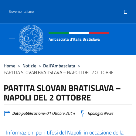
Salta al contenuto
IT
Governo Italiano
Intestazione sito, social e menù
Ambasciata d'Italia Bratislava
Sito Ufficiale Ambasciata d'Italia a Bratisla
Home
>
Notizie
>
Dall’Ambasciata
>
PARTITA SLOVAN BRATISLAVA – NAPOLI DEL 2 OTTOBRE
PARTITA SLOVAN BRATISLAVA –
NAPOLI DEL 2 OTTOBRE
Data pubblicazione:
01 Ottobre 2014
Tipologia:
News
Informazioni per i tifosi del Napoli, in occasione della