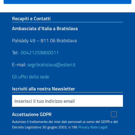
Sezione footer
Recapiti e Contatti
Ambasciata d’Italia a Bratislava
Palisády 49 – 811 06 Bratislava
Tel:
00421259800011
E-mail:
segr.bratislava@esteri.it
Gli uffici della sede
Iscriviti alla nostra Newsletter
Inserisci la tua email
Accettazione GDPR
Autorizzo il trattamento dei miei dati personali ai sensi del GDPR e del
Decreto Legislativo 30 giugno 2003, n.196
Privacy
Note Legali