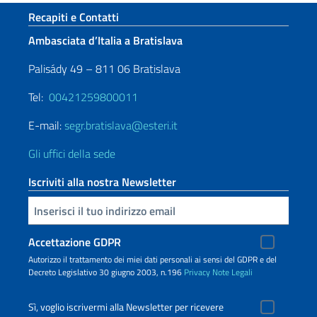
Sezione footer
Recapiti e Contatti
Ambasciata d’Italia a Bratislava
Palisády 49 – 811 06 Bratislava
Tel:
00421259800011
E-mail:
segr.bratislava@esteri.it
Gli uffici della sede
Iscriviti alla nostra Newsletter
Inserisci la tua email
Accettazione GDPR
Autorizzo il trattamento dei miei dati personali ai sensi del GDPR e del
Decreto Legislativo 30 giugno 2003, n.196
Privacy
Note Legali
Sì, voglio iscrivermi alla Newsletter per ricevere