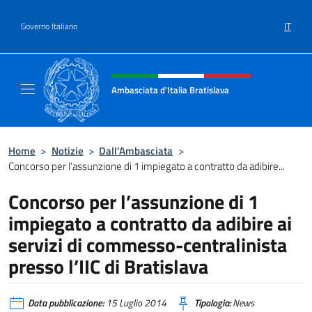
Salta al contenuto
IT
Governo Italiano
Intestazione sito, social e menù
Ambasciata d'Italia Bratislava
Sito Ufficiale Ambasciata d'Italia a Bratisla
Home
>
Notizie
>
Dall’Ambasciata
>
Concorso per l’assunzione di 1 impiegato a contratto da adibire...
Concorso per l’assunzione di 1
impiegato a contratto da adibire ai
servizi di commesso-centralinista
presso l’IIC di Bratislava
Data pubblicazione:
15 Luglio 2014
Tipologia:
News