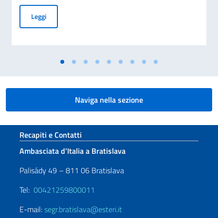
MESSAGGIO DEL VICE PRESIDENTE DEL CONSIGLIO DEI MI
Leggi
Naviga nella sezione
Sezione footer
Recapiti e Contatti
Ambasciata d’Italia a Bratislava
Palisády 49 – 811 06 Bratislava
Tel:
00421259800011
E-mail:
segr.bratislava@esteri.it