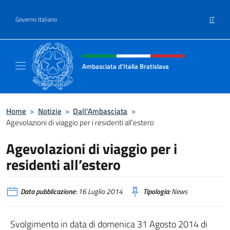
Salta al contenuto
IT
Governo Italiano
Intestazione sito, social e menù
Ambasciata d'Italia Bratislava
Sito Ufficiale Ambasciata d'Italia a Bratisla
Home
>
Notizie
>
Dall’Ambasciata
>
Agevolazioni di viaggio per i residenti all’estero
Agevolazioni di viaggio per i
residenti all’estero
Data pubblicazione:
16 Luglio 2014
Tipologia:
News
Svolgimento in data di domenica 31 Agosto 2014 di